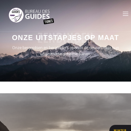
ZENDINGEN
ONZE UITSTAPJES OP MAAT
Onze berggidsen en bergleiders openen de deuren naar hun
uitgestrekte geheime tuinen.
WINTER