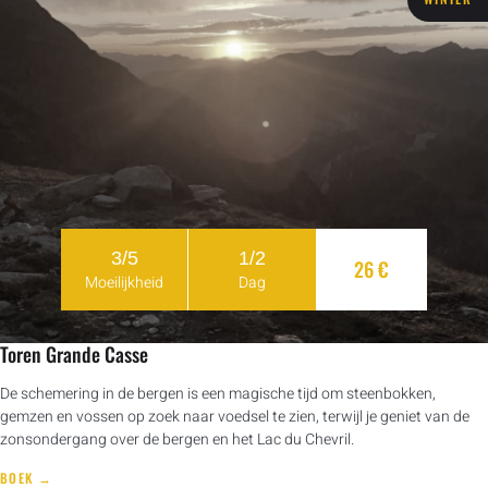
3/5
1/2
26 €
Moeilijkheid
Dag
Toren Grande Casse
De schemering in de bergen is een magische tijd om steenbokken,
gemzen en vossen op zoek naar voedsel te zien, terwijl je geniet van de
zonsondergang over de bergen en het Lac du Chevril.
BOEK →