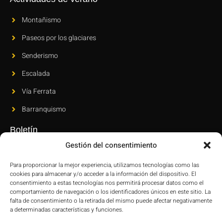
Montañismo
Paseos por los glaciares
Senderismo
Escalada
Vía Ferrata
Barranquismo
Boletín
Gestión del consentimiento
Suscríbase a nuestro boletín para conocer nuestras novedades y
últimas innovaciones.
Para proporcionar la mejor experiencia, utilizamos tecnologías como las
cookies para almacenar y/o acceder a la información del dispositivo. El
consentimiento a estas tecnologías nos permitirá procesar datos como el
comportamiento de navegación o los identificadores únicos en este sitio. La
falta de consentimiento o la retirada del mismo puede afectar negativamente
a determinadas características y funciones.