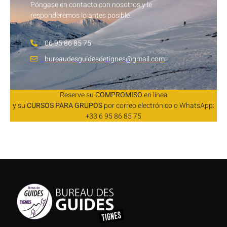
Póngase en contacto con nosotros y le
responderemos lo antes posible.
06 95 86 85 75
bureaudesguidesdetignes@gmail.com
Reserve su
COMPROMISO
en línea
y su
CURSOS PARA GRUPOS
por correo electrónico o WhatsApp:
+33 6 95 86 85 75