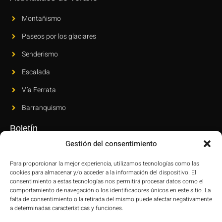
Montañismo
Paseos por los glaciares
Senderismo
Escalada
Vía Ferrata
Barranquismo
Boletín
Gestión del consentimiento
Suscríbase a nuestro boletín para conocer nuestras novedades y
últimas innovaciones.
Para proporcionar la mejor experiencia, utilizamos tecnologías como las
cookies para almacenar y/o acceder a la información del dispositivo. El
consentimiento a estas tecnologías nos permitirá procesar datos como el
comportamiento de navegación o los identificadores únicos en este sitio. La
falta de consentimiento o la retirada del mismo puede afectar negativamente
a determinadas características y funciones.