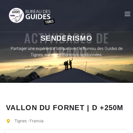
ACTIVIDADES DE
SENDERISMO
VERANO
Partager une expérience unique avec le Bureau des Guides de
Tignes, sur nos différentes randonnées.
VALLON DU FORNET | D +250M
Tignes - Francia