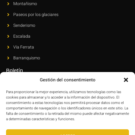
Montañismo
Paseos por los glaciares
Senderismo
Escalada
Vía Ferrata
Barranquismo
Boletín
Gestión del consentimiento
Suscríbase a nuestro boletín para conocer nuestras novedades y
últimas innovaciones.
Para proporcionar la mejor experiencia, utilizamos tecnologías como las
cookies para almacenar y/o acceder a la información del dispositivo. El
consentimiento a estas tecnologías nos permitirá procesar datos como el
comportamiento de navegación o los identificadores únicos en este sitio. La
falta de consentimiento o la retirada del mismo puede afectar negativamente
a determinadas características y funciones.
ENVIAR