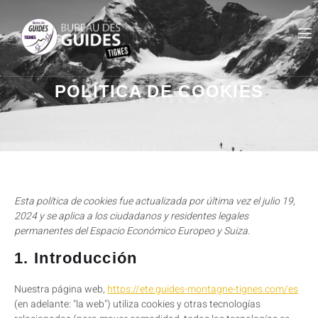
INFORMACIÓN
POLÍTICA DE COOKIES
Esta política de cookies fue actualizada por última vez el julio 19,
2024 y se aplica a los ciudadanos y residentes legales
permanentes del Espacio Económico Europeo y Suiza.
1. Introducción
Nuestra página web,
https://ete.guides-montagne-tignes.com/es
(en adelante: "la web") utiliza cookies y otras tecnologías