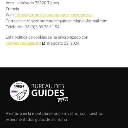
Imm. Le Névada 73320 Tignes
Francia
Web:
https://ete.guides-montagne-tignes.com/es
Correo electrónico:
bureaudesguidesdetignes@
gmail.com
Teléfono: +33 (0)6 09 78 11 54
Esta política de cookies se ha sincronizado con
cookiedatabase.org
el agosto 22, 2024.
Aventura en la montaña
verano e invierno, con nuestros
experimentados guías de montaña