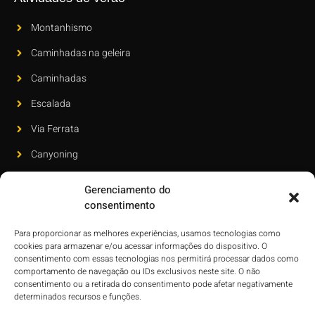
Montanhismo
Caminhadas na geleira
Caminhadas
Escalada
Via Ferrata
Canyoning
Boletim informativo
Gerenciamento do
consentimento
Assine nosso boletim informativo para saber mais sobre nossos
novos lançamentos e inovações mais recentes.
Para proporcionar as melhores experiências, usamos tecnologias como
cookies para armazenar e/ou acessar informações do dispositivo. O
consentimento com essas tecnologias nos permitirá processar dados como
comportamento de navegação ou IDs exclusivos neste site. O não
consentimento ou a retirada do consentimento pode afetar negativamente
determinados recursos e funções.