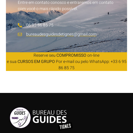
Entre em contato conosco e entraremos em contato
com você o mais rápido possível.
06 95 86 85 75
bureaudesguidesdetignes@gmail.com
Reserve seu
COMPROMISSO
on-line
e sua
CURSOS EM GRUPO
Por e-mail ou pelo WhatsApp: +33 6 95
86 85 75